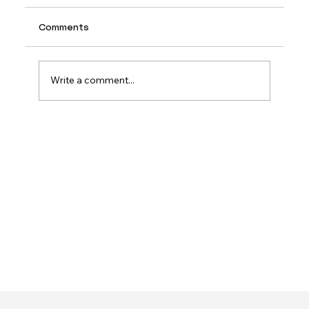
Comments
Write a comment...
Create A Blog With A Gallery Grid